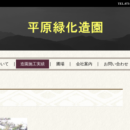
TEL.
073
平原緑化造園
ついて
造園施工実績
圃場
会社案内
お問い合わせ