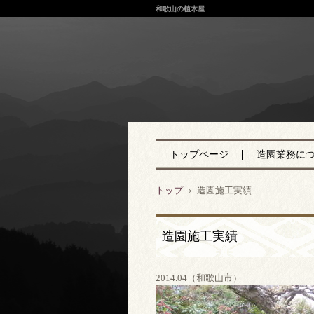
和歌山の植木屋
トップページ
造園業務に
トップ
›
造園施工実績
造園施工実績
2014.04（和歌山市）