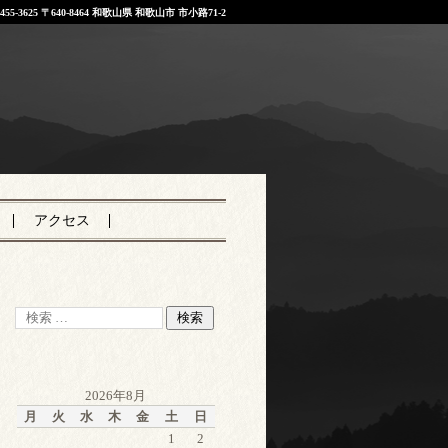
-455-3625
〒640-8464 和歌山県 和歌山市 市小路71-2
アクセス
2026年8月
月
火
水
木
金
土
日
1
2